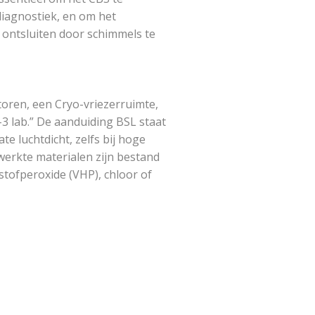
 diagnostiek, en om het
e ontsluiten door schimmels te
toren, een Cryo-vriezerruimte,
-3 lab.” De aanduiding BSL staat
te luchtdicht, zelfs bij hoge
werkte materialen zijn bestand
stofperoxide (VHP), chloor of