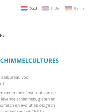
Dutch
English
German
RE
SCHIMMELCULTURES
ntraalbureau voor
rd.
en onderzoeksinstituut van de
 levende schimmels, gisten en
nomisch en evolutiebiologisch
ssentieel om het CBS te