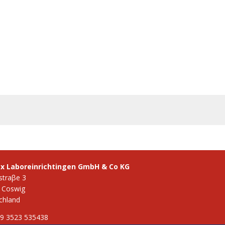
ex Laboreinrichtingen GmbH & Co KG
straβe 3
 Coswig
chland
49 3523 535438