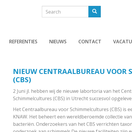
Search
Search
REFERENTIES
NIEUWS
CONTACT
VACATU
NIEUW CENTRAALBUREAU VOOR 
(CBS)
2 Juni jl. hebben wij de nieuwe labortoria van het Ce
Schimmelcultures (CBS) in Utrecht succesvol opgeleve
Het Centraalbureau voor Schimmelcultures (CBS) is e
KNAW. Het beheert een wereldberoemde collectie van
bacteriën. Onderzoekers van het CBS verrichten taxo
onderzoek aan schimmels.De nieuwe faciliteiten zijn e