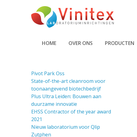
Overslaan
en
naar
de
inhoud
MAIN
gaan
HOME
OVER ONS
PRODUCTEN
NAVIGATION
Pivot Park Oss
State-of-the-art cleanroom voor
toonaangevend biotechbedrijf
Plus Ultra Leiden: Bouwen aan
duurzame innovatie
EHSS Contractor of the year award
2021
Nieuw laboratorium voor Qlip
Zutphen