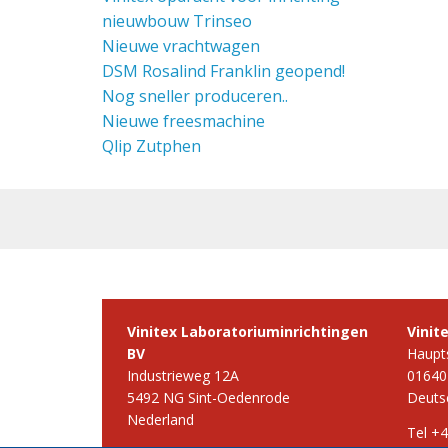
nieuwbouw Trinseo
Nieuwe vrachtwagen
DSM Rosalind Franklin geopend!
Nog sneller produceren..
Nieuwe freesmachine
Qlip Zutphen
Vinitex Laboratoriuminrichtingen
Vinit
BV
Haupt
Industrieweg 12A
01640
5492 NG Sint-Oedenrode
Deuts
Nederland
Tel +