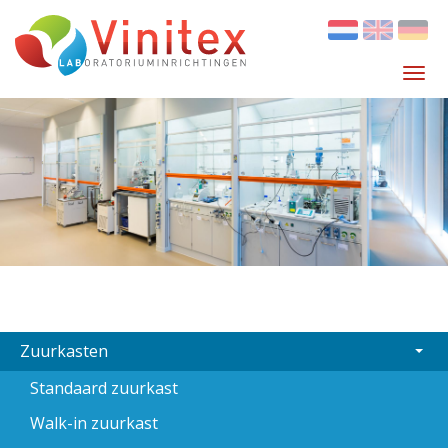
Overslaan
en
naar
Tog
de
navi
inhoud
gaan
MAIN
Zuurkasten
NAVIGATION
Standaard zuurkast
Walk-in zuurkast