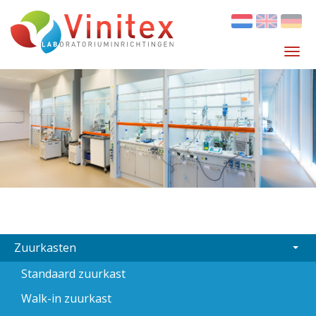
Overslaan
en
naar
Tog
de
navi
inhoud
gaan
MAIN
Zuurkasten
NAVIGATION
Standaard zuurkast
Walk-in zuurkast