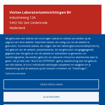
Vinitex Laboratoriuminrichtingen BV
Industrieweg 12A
5492 NG Sint-Oedenrode
Nederland
Tel +31 413 491900
We gebruiken een selectie van onze eigen cookies en cookies van derden op de
E-mail info@vinitex.nl
pagina's van deze website: Essentiële cookies, die nodig zijn om de website te
gebruiken; functionele cookies, die zorgen voor een betere gebruiksvriendelijkheid bij
BTW NL005488175B01
het gebruik van de website; prestatiecookies, die we gebruiken om geaggregeerde
gegevens over het gebruik van de website en statistieken te genereren; en
KvK 16041650
marketingcookies, die worden gebruikt om relevante inhoud en advertenties weer te
geven. Als je kiest voor "ALLES ACCEPTEREN", geef je toestemming voor het gebruik
van alle cookies. Je kunt individuele cookietypen accepteren en weigeren en je
Vinitex Laboreinrichtingen GmbH & Co KG
toestemming voor de toekomst op elk moment intrekken via "Instellingen".
Hauptstraβe 3
Cookie documentatie
01640 Coswig
Deutschland
COOKIE-INSTELLINGEN
Tel +49 3523 535438
E-mail info@vinitex.de
ALLES WEIGEREN