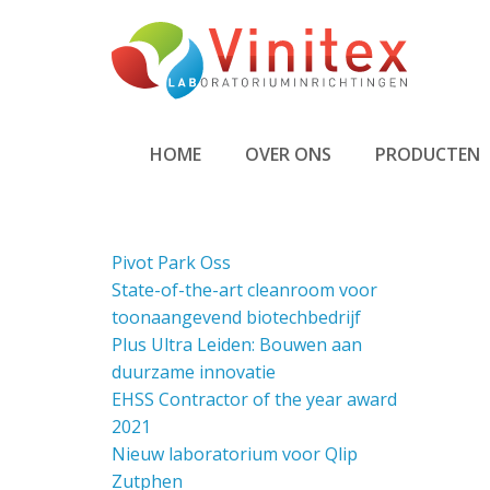
Overslaan
en
naar
de
inhoud
MAIN
gaan
HOME
OVER ONS
PRODUCTEN
NAVIGATION
Pivot Park Oss
State-of-the-art cleanroom voor
toonaangevend biotechbedrijf
Plus Ultra Leiden: Bouwen aan
duurzame innovatie
EHSS Contractor of the year award
2021
Nieuw laboratorium voor Qlip
Zutphen