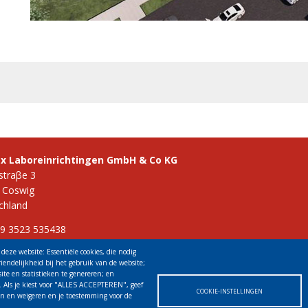
ex Laboreinrichtingen GmbH & Co KG
straβe 3
 Coswig
chland
49 3523 535438
 info@vinitex.de
deze website: Essentiële cookies, die nodig
riendelijkheid bij het gebruik van de website;
ite en statistieken te genereren; en
 Als je kiest voor "ALLES ACCEPTEREN", geef
COOKIE-INSTELLINGEN
ren en weigeren en je toestemming voor de