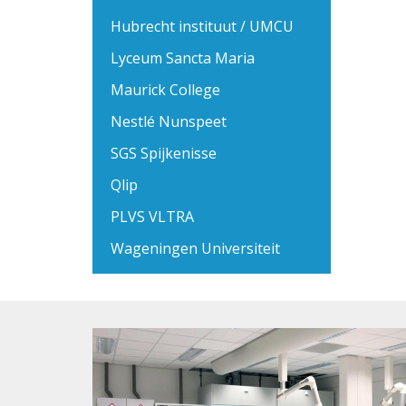
Hubrecht instituut / UMCU
Lyceum Sancta Maria
Maurick College
Nestlé Nunspeet
SGS Spijkenisse
Qlip
PLVS VLTRA
Wageningen Universiteit