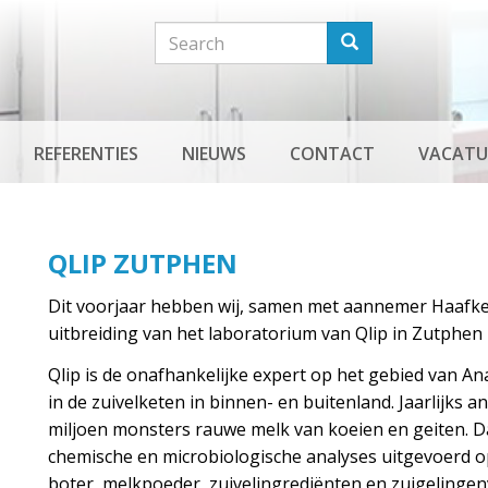
Search
Search
REFERENTIES
NIEUWS
CONTACT
VACATU
QLIP ZUTPHEN
Dit voorjaar hebben wij, samen met aannemer Haafkes
uitbreiding van het laboratorium van Qlip in Zutphen
Qlip is de onafhankelijke expert op het gebied van Ana
in de zuivelketen in binnen- en buitenland. Jaarlijks a
miljoen monsters rauwe melk van koeien en geiten. 
chemische en microbiologische analyses uitgevoerd op
boter, melkpoeder, zuivelingrediënten en zuigelingen