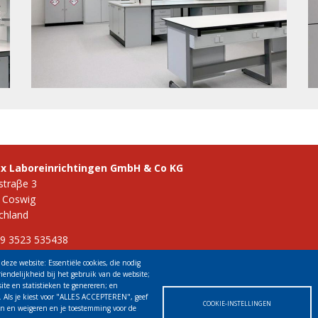
ex Laboreinrichtingen GmbH & Co KG
straβe 3
 Coswig
chland
49 3523 535438
 info@vinitex.de
deze website: Essentiële cookies, die nodig
riendelijkheid bij het gebruik van de website;
ite en statistieken te genereren; en
 Als je kiest voor "ALLES ACCEPTEREN", geef
COOKIE-INSTELLINGEN
ren en weigeren en je toestemming voor de