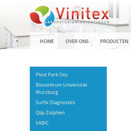
Overslaan
en
naar
de
inhoud
MAIN
gaan
HOME
OVER ONS
PRODUCTEN
NAVIGATION
Pivot Park Oss
Biozentrum Universität
Würzburg
Surfix Diagnostics
Qlip Zutphen
SABIC