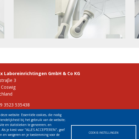
ex Laboreinrichtingen GmbH & Co KG
straβe 3
 Coswig
chland
49 3523 535438
 info@vinitex.de
deze website: Essentiële cookies, die nodig
riendelijkheid bij het gebruik van de website;
ite en statistieken te genereren; en
 Als je kiest voor "ALLES ACCEPTEREN", geef
COOKIE-INSTELLINGEN
ren en weigeren en je toestemming voor de