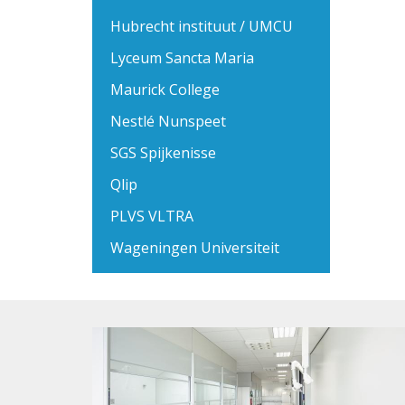
Hubrecht instituut / UMCU
Lyceum Sancta Maria
Maurick College
Nestlé Nunspeet
SGS Spijkenisse
Qlip
PLVS VLTRA
Wageningen Universiteit