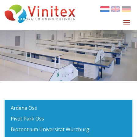
Overslaan
en
naar
Tog
de
navi
inhoud
gaan
Ardena Oss
Pivot Park Oss
Biozentrum Universität Würzburg