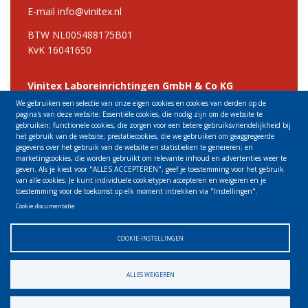
E-mail info@vinitex.nl
BTW NL005488175B01
KvK 16041650
Vinitex Laboreinrichtingen GmbH & Co KG
Hauptstraβe 3
We gebruiken een selectie van onze eigen cookies en cookies van derden op de
01640 Coswig
pagina's van deze website: Essentiële cookies, die nodig zijn om de website te
gebruiken; functionele cookies, die zorgen voor een betere gebruiksvriendelijkheid bij
Deutschland
het gebruik van de website; prestatiecookies, die we gebruiken om geaggregeerde
gegevens over het gebruik van de website en statistieken te genereren; en
Tel +49 3523 535438
marketingcookies, die worden gebruikt om relevante inhoud en advertenties weer te
E-mail info@vinitex.de
geven. Als je kiest voor "ALLES ACCEPTEREN", geef je toestemming voor het gebruik
van alle cookies. Je kunt individuele cookietypen accepteren en weigeren en je
toestemming voor de toekomst op elk moment intrekken via "Instellingen".
Cookie documentatie
COOKIE-INSTELLINGEN
ALLES WEIGEREN